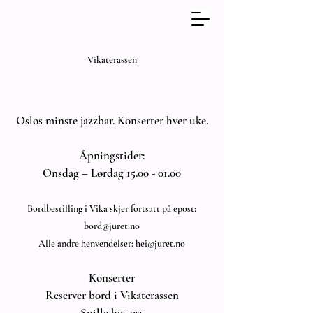
Vikaterassen
Oslos minste jazzbar. Konserter hver uke.
Åpningstider:
Onsdag – Lørdag 15.00 - 01.00
Bordbestilling i Vika skjer fortsatt på epost:
bord@juret.no
Alle andre henvendelser:
hei@juret.no
Konserter
Reserver bord i Vikaterassen
Spille hos oss